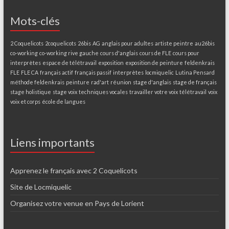
Mots-clés
2 Coquelicots
2coquelicots
26bis
AG
anglais pour adultes
artiste peintre
au26bis
co-working
co-working rive gauche
cours d'anglais
cours de FLE
cours pour
interprètes
espace de télétravail
exposition
exposition de peinture
feldenkrais
FLE
FLE CA
français actif
français passif
interprètes
locmiquelic
Lutina Pensard
méthode feldenkrais
peinture
rad'art
réunion
stage d'anglais
stage de français
stage holistique
stage voix
techniques vocales
travailler votre voix
télétravail
voix
voix et corps
école de langues
Liens importants
Apprenez le français avec 2 Coquelicots
Site de Locmiquelic
Organisez votre venue en Pays de Lorient