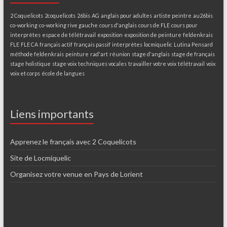
2 Coquelicots
2coquelicots
26bis
AG
anglais pour adultes
artiste peintre
au26bis
co-working
co-working rive gauche
cours d'anglais
cours de FLE
cours pour
interprètes
espace de télétravail
exposition
exposition de peinture
feldenkrais
FLE
FLE CA
français actif
français passif
interprètes
locmiquelic
Lutina Pensard
méthode feldenkrais
peinture
rad'art
réunion
stage d'anglais
stage de français
stage holistique
stage voix
techniques vocales
travailler votre voix
télétravail
voix
voix et corps
école de langues
Liens importants
Apprenez le français avec 2 Coquelicots
Site de Locmiquelic
Organisez votre venue en Pays de Lorient