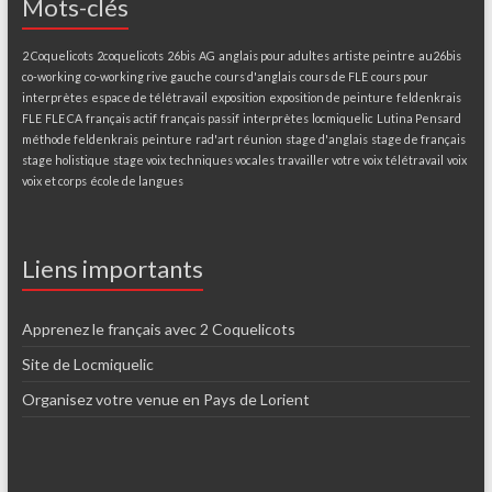
Mots-clés
2 Coquelicots
2coquelicots
26bis
AG
anglais pour adultes
artiste peintre
au26bis
co-working
co-working rive gauche
cours d'anglais
cours de FLE
cours pour
interprètes
espace de télétravail
exposition
exposition de peinture
feldenkrais
FLE
FLE CA
français actif
français passif
interprètes
locmiquelic
Lutina Pensard
méthode feldenkrais
peinture
rad'art
réunion
stage d'anglais
stage de français
stage holistique
stage voix
techniques vocales
travailler votre voix
télétravail
voix
voix et corps
école de langues
Liens importants
Apprenez le français avec 2 Coquelicots
Site de Locmiquelic
Organisez votre venue en Pays de Lorient