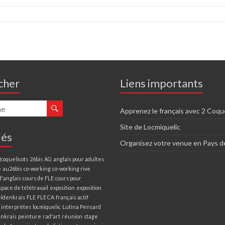
cher
Liens importants
Apprenez le français avec 2 Coqu
Site de Locmiquelic
lés
Organisez votre venue en Pays d
2coquelicots
26bis
AG
anglais pour adultes
e
au26bis
co-working
co-working rive
d'anglais
cours de FLE
cours pour
space de télétravail
exposition
exposition
eldenkrais
FLE
FLE CA
français actif
interprètes
locmiquelic
Lutina Pensard
nkrais
peinture
rad'art
réunion
stage