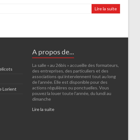
Lire la suite
A propos de...
La salle « au 26bis » accueille des formateurs,
elicots
des entreprises, des particuliers et des
associations qui interviennent tout au long
de l’année. Elle est disponible pour des
actions régulières ou ponctuelles. Vous
e Lorient
pouvez la louer toute l’année, du lundi au
dimanche
Lire la suite