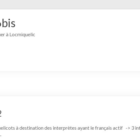
6bis
ouer à Locmiquelic
2
uelicots à destination des interprètes ayant le français actif -> 3 
–