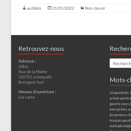
au26bis
21/01/2022
Non classé
Retrouvez-nous
Recher
Adresse :
26bis,
Rue de la Mairie
56570 Locmiquelic
Mots-c
Bretagne Sud
Heures d’ouverture :
2 Coquelicots
à la carte
artiste peintr
gauche
cours 
interprètes
e
de peinture
f
français passif
méthode felde